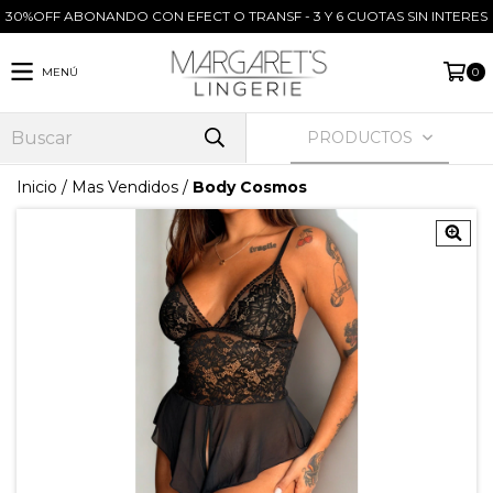
30%OFF ABONANDO CON EFECT O TRANSF - 3 Y 6 CUOTAS SIN INTERES
MENÚ
0
PRODUCTOS
Inicio
/
Mas Vendidos
/
Body Cosmos