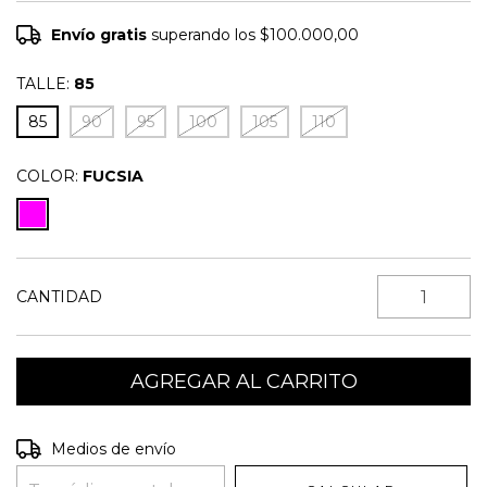
Envío gratis
superando los
$100.000,00
TALLE:
85
85
90
95
100
105
110
COLOR:
FUCSIA
CANTIDAD
Entregas para el CP:
CAMBIAR CP
Medios de envío