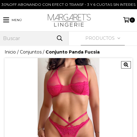
30%OFF ABONANDO CON EFECT O TRANSF - 3 Y 6 CUOTAS SIN INTERES
MENÚ
0
PRODUCTOS
Inicio
/
Conjuntos
/
Conjunto Panda Fucsia