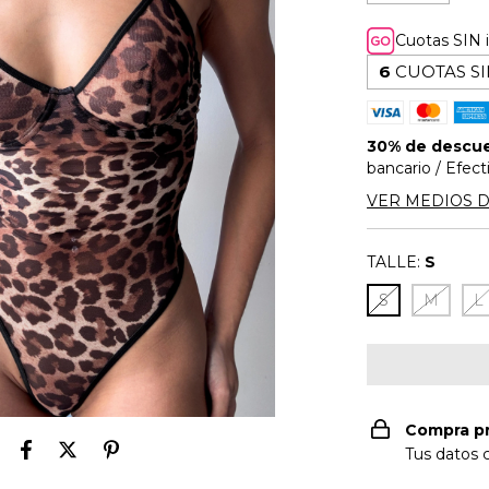
Cuotas SIN 
6
CUOTAS SI
30% de descu
bancario / Efect
VER MEDIOS 
TALLE:
S
S
M
L
Compra p
Tus datos 