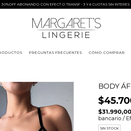
30%OFF ABONANDO CON EFECT O TRANSF - 3 Y 6 CUOTAS SIN INTERES
RODUCTOS
PREGUNTAS FRECUENTES
CÓMO COMPRAR
BODY ÁF
$45.70
$31.990,0
bancario / E
SIN STOCK