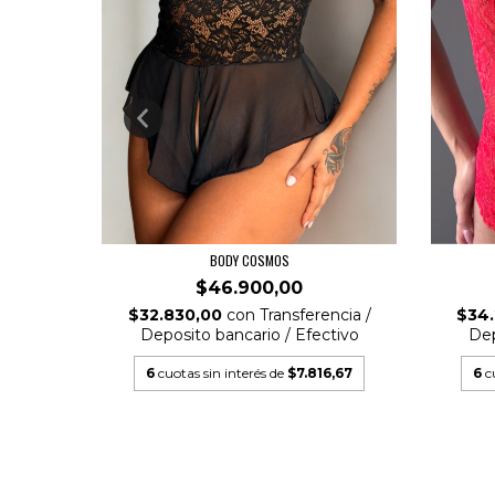
BODY COSMOS
$46.900,00
$32.830,00
con
Transferencia /
$34
ncia /
Deposito bancario / Efectivo
Dep
tivo
6
cuotas sin interés de
$7.816,67
6
c
0,00