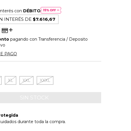
interés con
DÉBITO
N INTERÉS DE
$7.616,67
ento
pagando con Transferencia / Deposito
ivo
DE PAGO
XL
XXL
XXXL
rotegida
cuidados durante toda la compra.